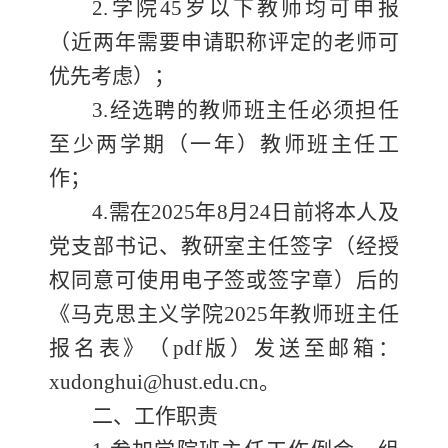
2.学院45岁以下教师均可申报
（近两年需要申请职称评定的老师可
优先考虑）；
3
.经选聘的教师班主任必须担任
至少两学期（一年）教师班主任工
作；
4
.需在202
5
年
8月
24
日前
将本人及
党支部书记、
教研室主任
签字（经授
权同意可使用电子签或签字章）后的
《马克思主义学院
202
5
年教师班主任
报名表》
（
pdf版
）
发送
至邮箱：
xudonghui@hust.edu.cn
。
二、工作职责