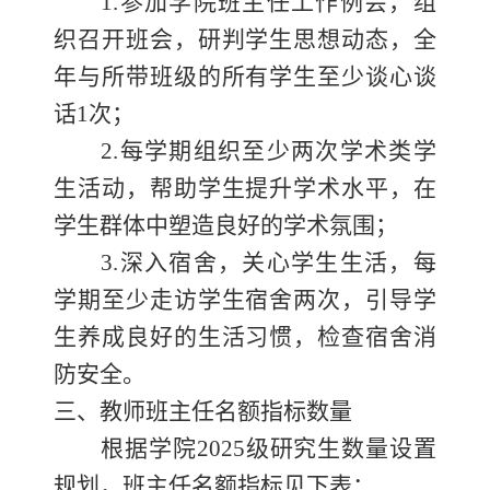
1.参加学院班主任工作例会，组
织召开班会，研
判
学生思想
动态
，
全
年与所
带
班级的所有
学生至少
谈心谈
话
1
次
；
2.每学期组织至少
两
次学术类学
生活动，
帮助学生提升
学术水平，
在
学生群体中
塑造良好的学术氛围
；
3.深入宿舍，关心学生生活
，
每
学期
至少
走访学生宿舍
两次
，引导学
生养成良好的生活习惯，检查宿舍消
防安全。
三、教师班主任名额指标数量
根据学院
202
5
级研究生数量设置
规划，班主任名额指标见下表：