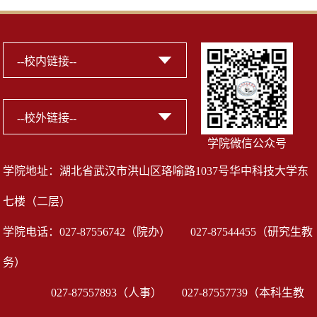
学院微信公众号
学院地址：湖北省武汉市洪山区珞喻路1037号华中科技大学东
七楼（二层）
学院电话：027-87556742（院办）
027-
87544455（研究生教
务）
027-
87557893（人事）
027-
87557739
（本科生教