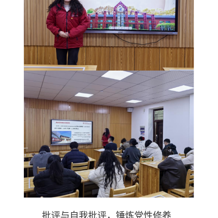
批评与自我批评，锤炼党性修养