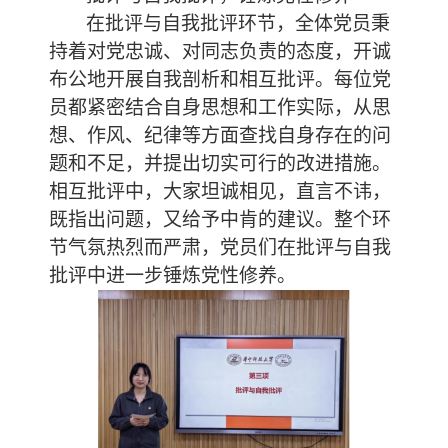
在批评与自我批评环节，全体党员秉
持着对党忠诚、对同志负责的态度，开诚
布公地开展自我剖析和相互批评。每位党
员都紧密结合自身思想和工作实际，从思
想、作风、纪律等方面查找自身存在的问
题和不足，并提出切实可行的改进措施。
相互批评中，大家坦诚相见，直言不讳，
既指出问题，又给予中肯的建议。整个环
节气氛热烈而严肃，党员们在批评与自我
批评中进一步锤炼党性修养。