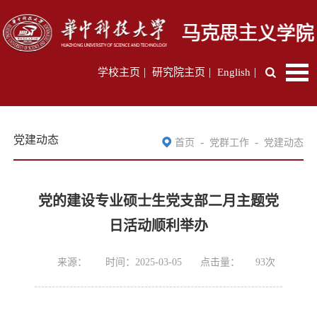
|
|
|
学校主页
研究院主页
English
党建动态
-
-
首页
党群工作
党建动态
党的建设专业硕士生党支部二月主题党
日活动顺利举办
来源：
时间：2025-03-05
点击量：
93
次