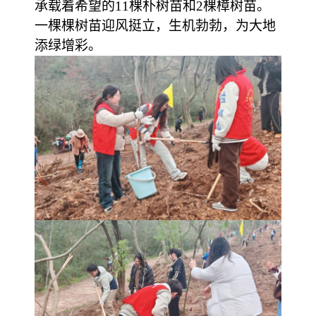
承载着希望的11棵朴树苗和2棵樟树苗。
一棵棵树苗迎风挺立，生机勃勃，为大地
添绿增彩。