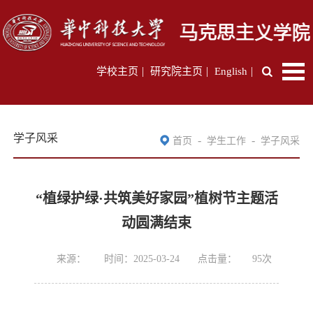
|
|
|
学校主页
研究院主页
English
学子风采
-
-
首页
学生工作
学子风采
“植绿护绿·共筑美好家园”植树节主题活
动圆满结束​
来源：
时间：2025-03-24
点击量：
95
次