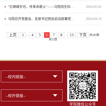
"忆峥嵘岁月，传革命薪火"——马院同生科院研究生党支部联合开展主题党日活动
2024-05-01
马院召开党委会、支部书记例会启动部署党纪学习教育工作
2024-04-25
上页
1
4
5
7
8
13
下页
...
...
6
共183条
共13页
学院微信公众号